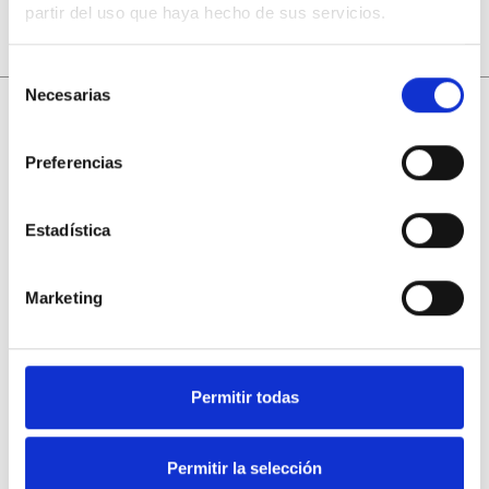
partir del uso que haya hecho de sus servicios.
Selección
Necesarias
de
consentimiento
Inicio
Preferencias
Productos
Cesta (
0
)
Collares
Estadística
Pendientes
Sobre mí
Marketing
Preguntas y respuestas
Política de cookies
Envíos y entregas
Permitir todas
Devoluciones y reembolsos
Privacidad
Permitir la selección
Términos y condiciones